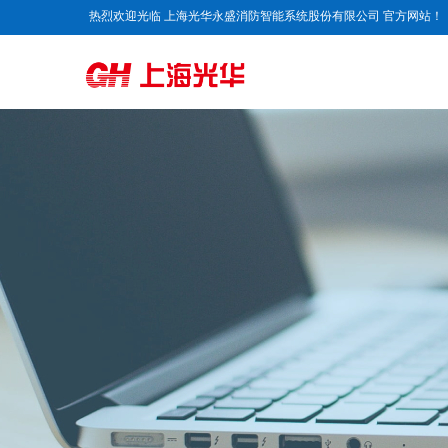
热烈欢迎光临 上海光华永盛消防智能系统股份有限公司 官方网站！