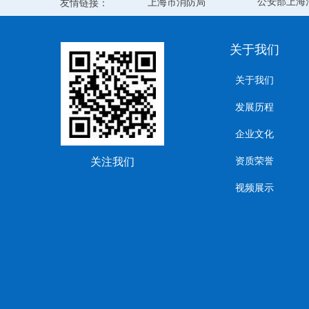
公安部上海
友情链接：
上海市消防局
关于我们
关于我们
发展历程
企业文化
关注我们
资质荣誉
视频展示