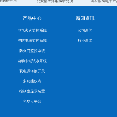
消防研究所
公安部天津消防研究所
国家消防电子产
产品中心
新闻资讯
电气火灾监控系统
公司新闻
消防电源监控系统
行业新闻
防火门监控系统
自动末端试水系统
双电源转换开关
多功能仪表
控制室显示装置
光华云平台